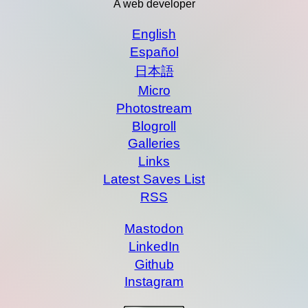
A web developer
English
Español
日本語
Micro
Photostream
Blogroll
Galleries
Links
Latest Saves List
RSS
Mastodon
LinkedIn
Github
Instagram